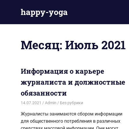
Пропустить
happy-yoga
и
перейти
Ещё
к
один
содержимому
сайт
Месяц:
Июль 2021
на
WordPress
Информация о карьере
журналиста и должностные
обязанности
14.07.2021
Admin
Без рубрики
Журналисты занимаются сбором информации
для общественного потребления в различных
средствах массовой информации. Они могут