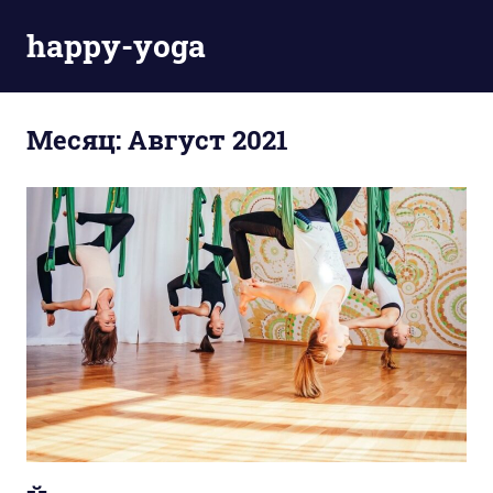
Пропустить
happy-yoga
и
перейти
Ещё
к
один
содержимому
Месяц:
Август 2021
сайт
на
WordPress