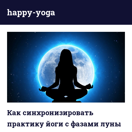
Пропустить
happy-yoga
и
перейти
Ещё
к
один
содержимому
сайт
на
WordPress
Как синхронизировать
практику йоги с фазами луны