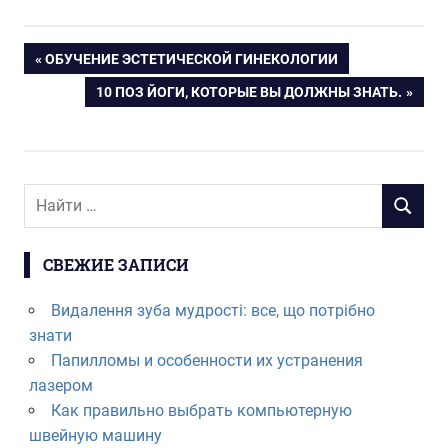
Навигация
ПРЕДЫДУЩАЯ
ОБУЧЕНИЕ ЭСТЕТИЧЕСКОЙ ГИНЕКОЛОГИИ
ЗАПИСЬ:
СЛЕДУЮЩАЯ
10 ПОЗ ЙОГИ, КОТОРЫЕ ВЫ ДОЛЖНЫ ЗНАТЬ.
по
ЗАПИСЬ:
записям
СВЕЖИЕ ЗАПИСИ
Видалення зуба мудрості: все, що потрібно
знати
Папилломы и особенности их устранения
лазером
Как правильно выбрать компьютерную
швейную машину